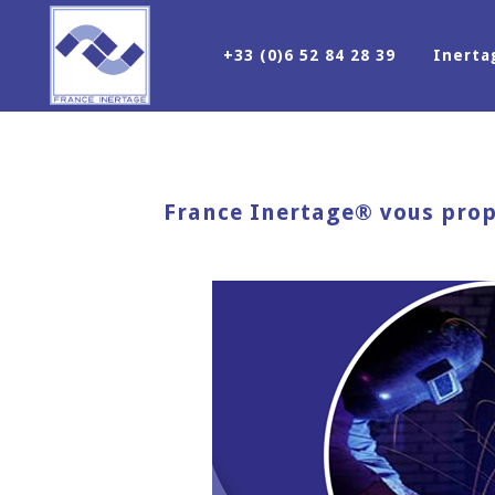
+33 (0)6 52 84 28 39
Inert
France Inertage® vous propo