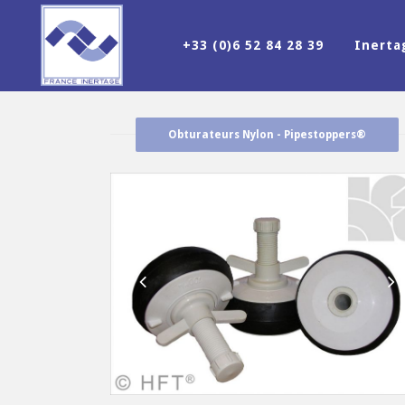
+33 (0)6 52 84 28 39
Inert
Obturateurs Nylon - Pipestoppers®