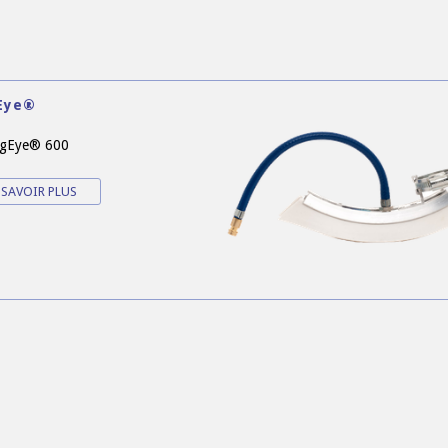
Eye®
rgEye® 600
 SAVOIR PLUS