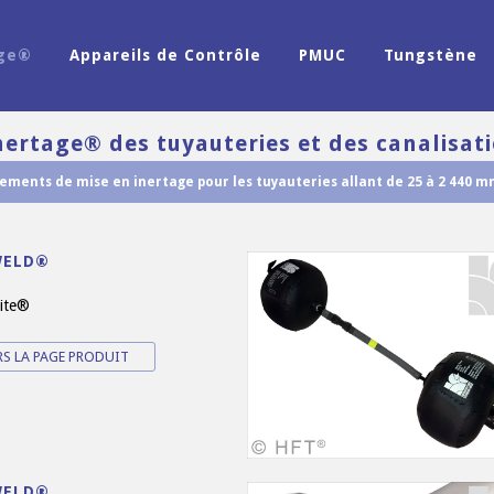
age®
Appareils de Contrôle
PMUC
Tungstène
nertage® des tuyauteries et des canalisat
pements de mise en inertage pour les tuyauteries allant de 25 à 2 440 
WELD®
ite®
RS LA PAGE PRODUIT
WELD®