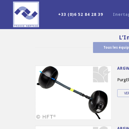
+33 (0)6 52 84 28 39
Inert
L’I
Tous les équi
ARG
PurgEl
VE
ARG