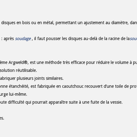
 disques en bois ou en métal, permettant un ajustement au diamètre, da
s : après
soudage
, il faut pousser les disques au-delà de la racine de la
sou
ystème Argweld®, est une méthode très efficace pour réduire le volume à p
lution réutilisable.
briquer plusieurs joints similaires.
onne étanchéité, est fabriquée en caoutchouc recouvert d’une toile de pro
urge lui-même.
oute difficulté qui pourrait apparaître suite à une fuite de la vessie.
es.