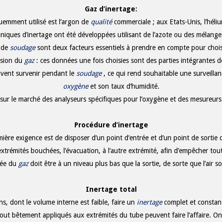
Gaz d’inertage:
quemment utilisé est l’argon de
qualité
commerciale ; aux Etats-Unis, l’héliu
hniques d’inertage ont été développées utilisant de l’azote ou des mélang
s de
soudage
sont deux facteurs essentiels à prendre en compte pour choisi
ession du
gaz
: ces données une fois choisies sont des parties intégrantes 
uvent survenir pendant le
soudage
, ce qui rend souhaitable une surveill
oxygène
et son taux d’humidité.
a sur le marché des analyseurs spécifiques pour l’oxygène et des mesureurs
Procédure
d’inertage
ière exigence est de disposer d’un point d’entrée et d’un point de sortie
extrémités bouchées, l’évacuation, à l’autre extrémité, afin d’empêcher to
trée du
gaz
doit être à un niveau plus bas que la sortie, de sorte que l’air s
Inertage total
s, dont le volume interne est faible, faire un
inertage
complet et constant
out bêtement appliqués aux extrémités du tube peuvent faire l’affaire. On 