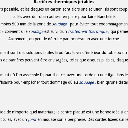
Barrières thermiques jetables
s possible, et les disques en carton sont alors une solution. Ils sont coupé
collés avec du ruban adhésif en place pour faire étanchéité.
au moins 500 mm de la zone de
soudage
, pour éviter tout endommagement
 » convient si le
soudage
est suivi d’un
traitement
thermique
, qui perme
Autrement, on peut le détruite par incinération avec une torche.
ment sont des solutions faciles là où l’accès vers l’intérieur du tube ou du
ves de barrières peuvent être envisagées, telles que disques pliables, disq
ent où l’on assemble l’appareil et ce, avec une corde ou une tige dans le
uffisante pour empêcher tout dommage dû au
soudage
, bien qu’une dista
rigide de n’importe quel matériau ; le contre-plaqué est une bonne idée si o
ticulés, avec un
joint
en mousse sur la périphérie. Des cordes fixées sur 