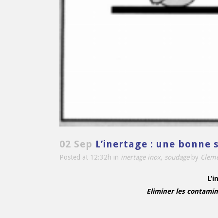
02 Sep
L’inertage : une bonne 
Posted at 12:32h
in
inertage inox
,
soudage
by
Cleme
L’i
Eliminer les contamin