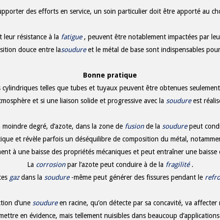
orter des efforts en service, un soin particulier doit être apporté au choi
leur résistance à la
fatigue
, peuvent être notablement impactées par leur
ition douce entre la
soudure
et le métal de base sont indispensables pour
Bonne pratique
 cylindriques telles que tubes et tuyaux peuvent être obtenues seulement si
atmosphère et si une liaison solide et progressive avec la
soudure
est réalis
n moindre degré, d’azote, dans la zone de
fusion
de la
soudure
peut condu
tique et révèle parfois un déséquilibre de composition du métal, notamment
ent à une baisse des propriétés mécaniques et peut entraîner une baisse c
La
corrosion
par l’azote peut conduire à de la
fragilité
.
ces
gaz
dans la
soudure
-même peut générer des fissures pendant le
refr
ection d’une
soudure
en racine, qu’on détecte par sa concavité, va affecte
 mettre en évidence, mais tellement nuisibles dans beaucoup d’application