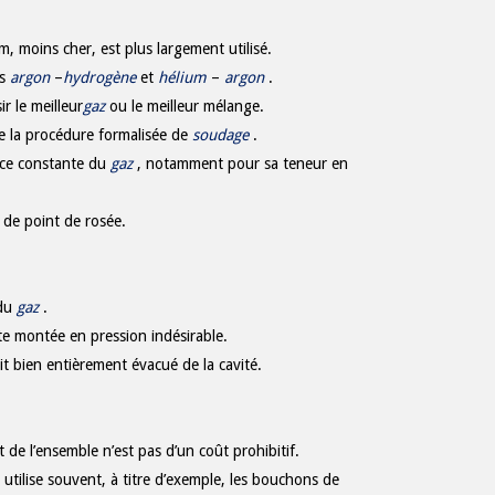
m, moins cher, est plus largement utilisé.
es
argon
–
hydrogène
et
hélium
–
argon
.
r le meilleur
gaz
ou le meilleur mélange.
de la procédure formalisée de
soudage
.
ance constante du
gaz
, notamment pour sa teneur en
 de point de rosée.
 du
gaz
.
ute montée en pression indésirable.
oit bien entièrement évacué de la cavité.
 de l’ensemble n’est pas d’un coût prohibitif.
utilise souvent, à titre d’exemple, les bouchons de