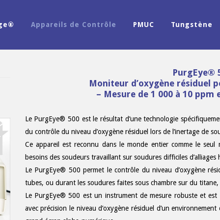
age®
Appareils de Contrôle
PMUC
Tungstène
PurgEye® 
Moniteur d’oxygène résiduel po
– Mesure de 1 000 à 10 ppm 
Le PurgEye® 500 est le résultat d’une technologie spécifique
du contrôle du niveau d’oxygène résiduel lors de l’inertage de so
Ce appareil est reconnu dans le monde entier comme le seul 
besoins des soudeurs travaillant sur soudures difficiles d’alliages
Le PurgEye® 500 permet le contrôle du niveau d’oxygène résidue
tubes, ou durant les soudures faites sous chambre sur du titane, d
Le PurgEye® 500 est un instrument de mesure robuste et est d
avec précision le niveau d’oxygène résiduel d’un environnement