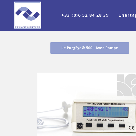
+33 (0)6 52 84 28 39
Inert
Le PurgEye® 500 - Avec Pompe