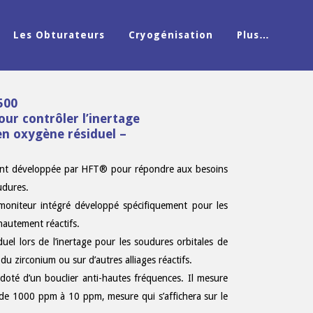
Les Obturateurs
Cryogénisation
Plus…
500
ur contrôler l’inertage
en oxygène résiduel –
ment développée par HFT® pour répondre aux besoins
udures.
moniteur intégré développé spécifiquement pour les
 hautement réactifs.
l lors de l’inertage pour les soudures orbitales de
u zirconium ou sur d’autres alliages réactifs.
oté d’un bouclier anti-hautes fréquences. Il mesure
 de 1000 ppm à 10 ppm, mesure qui s’affichera sur le