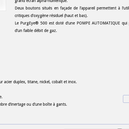
grand écran alpha-numérique.
Deux boutons situés en façade de l’appareil permettent à l’util
critiques d’oxygène résiduel (haut et bas).
Le PurgEye® 500 est doté d’une POMPE AUTOMATIQUE qui per
d’un faible débit de gaz.
 acier duplex, titane, nickel, cobalt et inox.
e.
mbre d’inertage ou d’une boîte à gants.