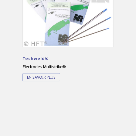
Techweld®
Electrodes Multistrike®
EN SAVOIR PLUS
© Copyright France Inertage® - Clémence RETEL -
06 52 84 28 39
-