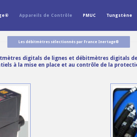
age®
Appareils de Contrôle
PMUC
Tungstène
Les débitmètres sélectionnés par France Inertage®
tmètres digitals de lignes et débitmètres digitals d
iels à la mise en place et au contrôle de la protect