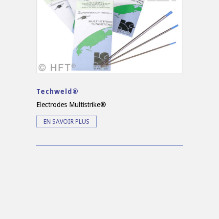
Techweld®
Electrodes Multistrike®
EN SAVOIR PLUS
© Copyright France Inertage® - Clémence RETEL -
06 52 84 28 39
-