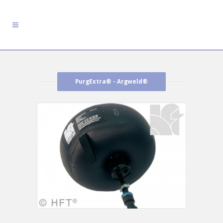
PurgExtra® - Argweld®