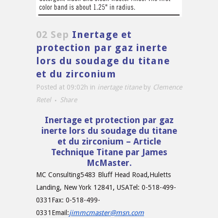
02 Sep
Inertage et
protection par gaz inerte
lors du soudage du titane
et du zirconium
Posted at 09:02h
in
inertage titane
by
Clemence
Retel
Share
Inertage et protection par gaz
inerte lors du soudage du titane
et du zirconium – Article
Technique Titane par James
McMaster.
MC Consulting
5483 Bluff Head Road
,
Huletts
Landing, New York 12841
,
USA
Tel: 0-518-499-
0331
Fax: 0-518-499-
0331
Email:
jimmcmaster@msn.com